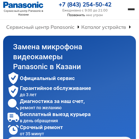
+7 (843) 254-50-42
Ежедневно с 9:00 до 21:00
Сервисный центр Panasonic
в
Казани
Позвонить
мне утром
Сервисный центр Panasonic
Каталог устройств
Ре
Замена микрофона
видеокамеры
Panasonic в Казани
Официальный сервис
Гарантийное обслуживание
до 3 лет
Диагностика за наш счет,
ремонт по желанию
Бесплатный выезд курьера
в день обращения
Срочный ремонт
от 35 минут