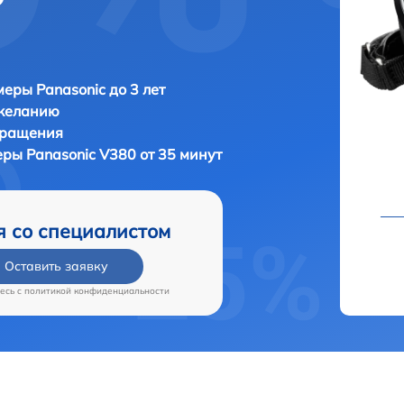
еры Panasonic до 3 лет
 желанию
бращения
меры
Panasonic V380 от 35 минут
я со специалистом
Оставить заявку
есь c
политикой конфиденциальности