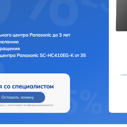
ного центра Panasonic до 3 лет
 желанию
бращения
 центра
Panasonic SC-HC410EG-K от 35
я со специалистом
Оставить заявку
есь c
политикой конфиденциальности