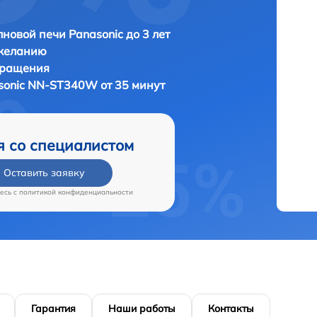
новой печи Panasonic до 3 лет
 желанию
бращения
sonic NN-ST340W от 35 минут
я со специалистом
Оставить заявку
есь c
политикой конфиденциальности
Гарантия
Наши работы
Контакты