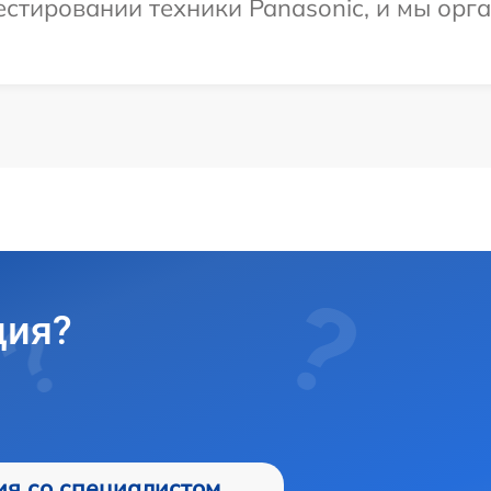
тировании техники Panasonic, и мы орга
ция?
ия со специалистом