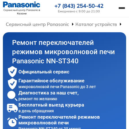
+7 (843) 254-50-42
Сервисный центр Panasonic
в
Ежедневно с 9:00 до 21:00
Казани
Сервисный центр Panasonic
Каталог устройств
Ре
Ремонт переключателей
режимов микроволновой печи
Panasonic NN-ST340
Официальный сервис
Гарантийное обслуживание
микроволновой печи Panasonic до 3 лет
Диагностика за наш счет,
ремонт по желанию
Бесплатный выезд курьера
в день обращения
Ремонт переключателей режимов
микроволновой печи
Panasonic NN-ST340 от 35 минут