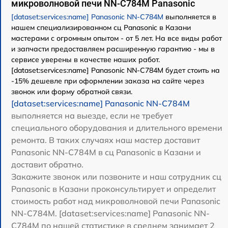
микроволновой печи NN-C784M Panasonic
[dataset:services:name] Panasonic NN-C784M
выполняется в
нашем специализированном сц Panasonic в Казани
мастерами с огромным опытом - от 5 лет. На все виды работ
и запчасти предоставляем расширенную гарантию - мы в
сервисе уверены в качестве наших работ.
[dataset:services:name] Panasonic NN-C784M будет стоить на
-15% дешевле при оформлении заказа на сайте через
звонок или форму обратной связи.
[dataset:services:name] Panasonic NN-C784M
выполняется на выезде, если не требует
специального оборудования и длительного времени
ремонта. В таких случаях наш мастер доставит
Panasonic NN-C784M в сц Panasonic в Казани и
доставит обратно.
Закажите звонок или позвоните и наш сотрудник сц
Panasonic в Казани проконсультирует и определит
стоимость работ над микроволновой печи Panasonic
NN-C784M. [dataset:services:name] Panasonic NN-
C784M по нашей статистике в среднем занимает 2