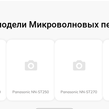
одели Микроволновых пе
0
Panasonic NN-ST250
Panasonic NN-ST270