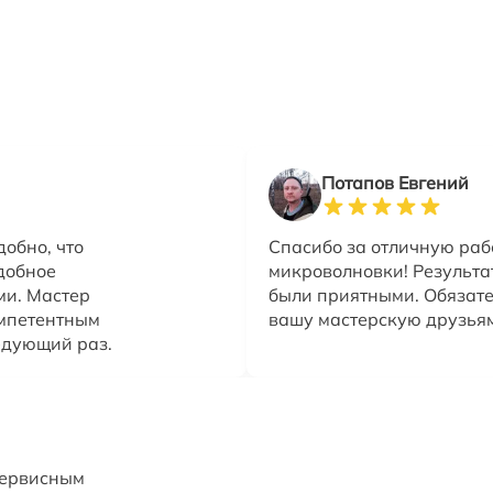
Потапов Евгений
обно, что
Спасибо за отличную раб
добное
микроволновки! Результа
ми. Мастер
были приятными. Обязате
омпетентным
вашу мастерскую друзья
едующий раз.
сервисным