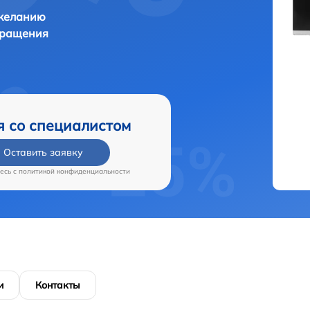
 желанию
бращения
я со специалистом
Оставить заявку
есь c
политикой конфиденциальности
и
Контакты