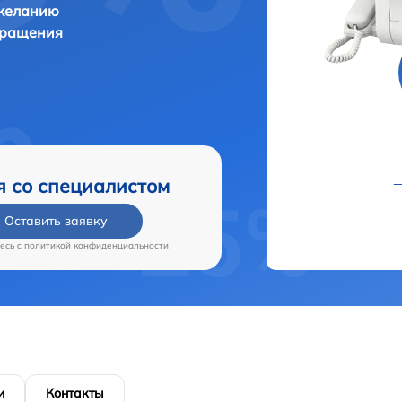
 желанию
бращения
я со специалистом
Оставить заявку
есь c
политикой конфиденциальности
и
Контакты