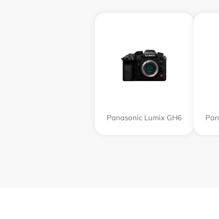
Panasonic Lumix GH6
Pan