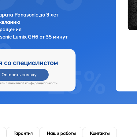
рата Panasonic до 3 лет
 желанию
бращения
sonic Lumix GH6 от 35 минут
я со специалистом
Оставить заявку
есь c
политикой конфиденциальности
Гарантия
Наши работы
Контакты