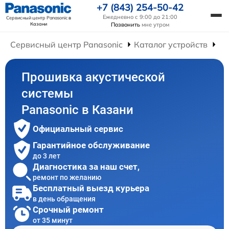
+7 (843) 254-50-42
Ежедневно с 9:00 до 21:00
Сервисный центр Panasonic
в
Казани
Позвонить
мне утром
Сервисный центр Panasonic
Каталог устройств
Ре
Прошивка акустической
системы
Panasonic в Казани
Официальный сервис
Гарантийное обслуживание
до 3 лет
Диагностика за наш счет,
ремонт по желанию
Бесплатный выезд курьера
в день обращения
Срочный ремонт
от 35 минут